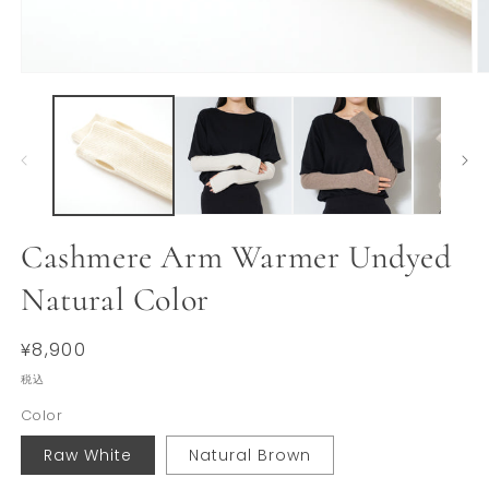
モ
ー
ダ
ル
で
メ
デ
ィ
ア
Cashmere Arm Warmer Undyed
(1)
(2
を
Natural Color
開
く
通
¥8,900
常
税込
価
Color
格
Raw White
Natural Brown