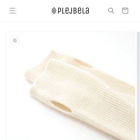
コンテ
カ
ンツに
ー
進む
ト
商品情
報にス
キップ