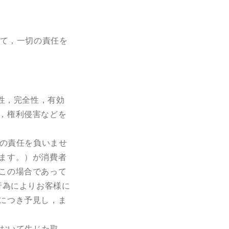
て，一切の責任を
性
，
完全性
，
有効
，
権利侵害などを
の責任を負いませ
ます。）が消費者
この場合であって
行為によりお客様に
につき予見し
，
ま
おいて生じた取