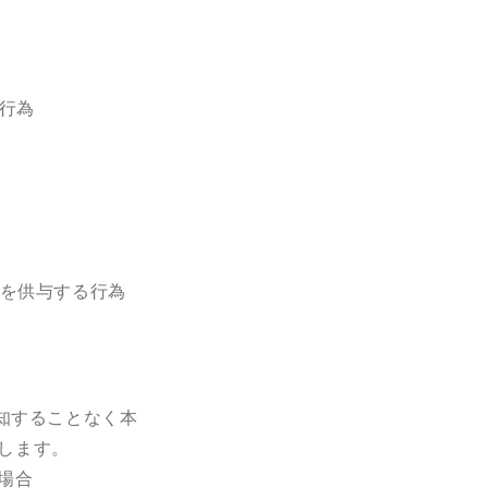
行為
を供与する行為
知することなく本
します。
場合