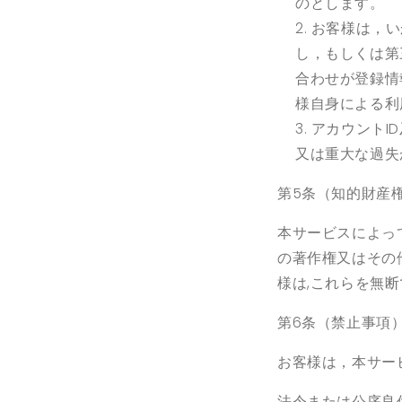
のとします。
お客様は，い
し，もしくは第
合わせが登録情
様自身による利
アカウント
ID
又は重大な過失
第5条（知的財産
本サービスによっ
の著作権又はその
様は
,
これらを無断
第6条（禁止事項
お客様は，本サー
法令または公序良