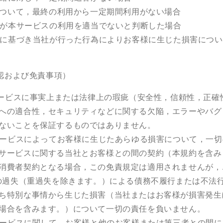
ついて，最終の利用から一定期間利用がない場合
が本サービスの利用を適当でないと判断した場合
に基づき当社が行った行為によりお客様に生じた損害につい
認および免責事項）
ービスに事実上または法律上の瑕疵（安全性
，
信頼性
，
正確
への適合性
，
セキュリティなどに関する欠陥
，
エラーやバグ
ないことを保証するものではありません。
ービスによってお客様に生じたあらゆる損害について
，
一切
サービスに関する当社とお客様との間の契約（本規約を含み
消費者契約となる場合
，
この免責規定は適用されませんが
，
の過失（重過失を除きます。）による債務不履行または不法
ち特別な事情から生じた損害（当社またはお客様が損害発生
場合を含みます。）について一切の責任を負いません。
ービスに関して，お客様と他のお客様または第三者との間に