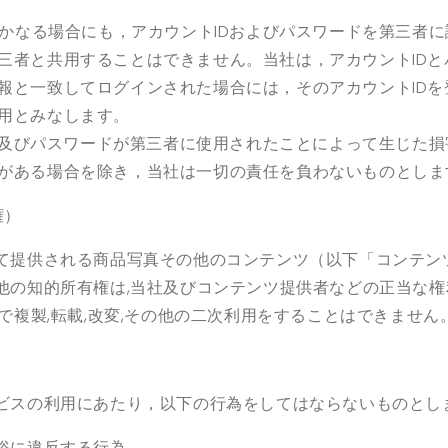
かなる場合にも，アカウント
ID
およびパスワードを第三者に
三者と共用することはできません。当社は，アカウント
ID
と
報と一致してログインされた場合には，そのアカウント
ID
を
用とみなします。
及びパスワードが第三者に使用されたことによって生じた損
がある場合を除き，当社は一切の責任を負わないものとしま
権）
て提供される商品写真その他のコンテンツ（以下「コンテン
他の知的所有権は
,
当社及びコンテンツ提供者などの正当な権
で複製
,
転載
,
改変
,
その他の二次利用をすることはできません
）
ビスの利用にあたり，以下の行為をしてはならないものとし
俗に違反する行為