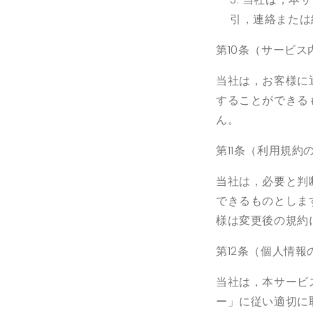
引，連絡または
第10
条
（サービス
当社は，お客様に
することができる
ん。
第
11
条（利用規約
当社は，必要と判
できるものとしま
様は変更後の規約
第
12
条（個人情報
当社は，本サービ
ー」に従い適切に