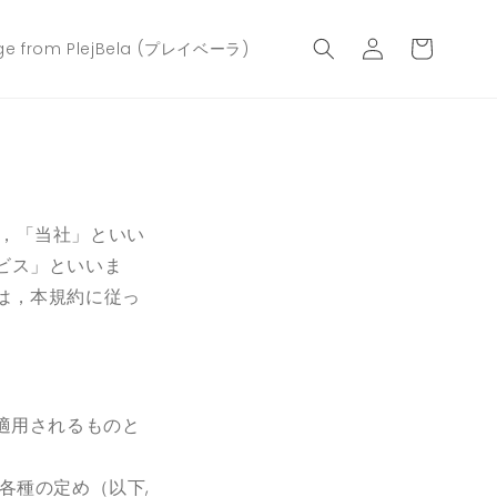
ロ
カ
グ
ー
ge from PlejBela (プレイベーラ)
イ
ト
ン
下，「当社」といい
ビス」といいま
は，本規約に従っ
適用されるものと
各種の定め（以下
,