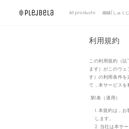
コンテ
ンツに
進む
All products
縮絨(しゅく
利用規約
この利用規約（以下
ます）がこのウェ
す）の利用条件を
て，本サービスを
第
1
条（適用）
本規約は，お
します。
当社は本サー