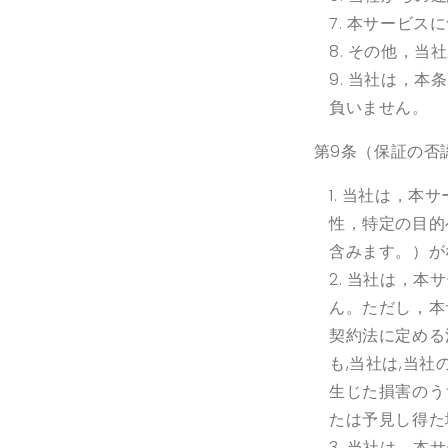
本サービスに
その他，当社
当社は，本条
負いません。
第
9条（保証の否
当社は
，
本サ
性
，
特定の目的
含みます。）が
当社は
，
本サ
ん。ただし
，
本
契約法に定める
も
,
当社は
,
当社
生じた損害のう
たは予見し得た
当社は，本サ