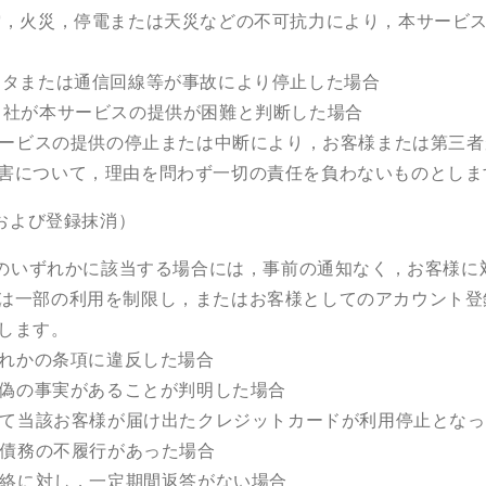
雷，火災，停電または天災などの不可抗力により，本サービ
ータまたは通信回線等が事故により停止した場合
当社が本サービスの提供が困難と判断した場合
ービスの提供の停止または中断により，お客様または第三者
害について，理由を問わず一切の責任を負わないものとしま
および登録抹消）
のいずれかに該当する場合には，事前の通知なく，お客様に
は一部の利用を制限し，またはお客様としてのアカウント登
します。
れかの条項に違反した場合
偽の事実があることが判明した場合
て当該お客様が届け出たクレジットカードが利用停止となっ
債務の不履行があった場合
絡に対し，一定期間返答がない場合