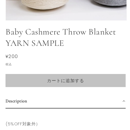
モ
ー
Baby Cashmere Throw Blanket
ダ
ル
YARN SAMPLE
で
メ
デ
通
¥200
ィ
常
ア
税込
(1)
価
を
格
開
カートに追加する
く
Description
(5%OFF対象外）