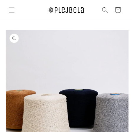
コンテ
カ
ンツに
ー
進む
ト
商品情
報にス
キップ